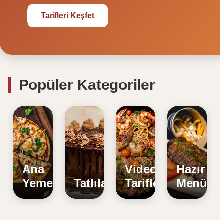
Tarifleri Keşfet
Popüler Kategoriler
Ana
Video
Hazır
Yemekler
Tatlılar
Tarifler
Menüle