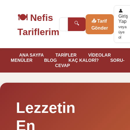
👤
🍽️ Nefis
Giriş
📤 Tarif
Yap
🔍
veya
Gönder
Tariflerim
üye
ol
ANA SAYFA
TARİFLER
VİDEOLAR
MENÜLER
BLOG
KAÇ KALORİ?
SORU-
CEVAP
Lezzetin
En