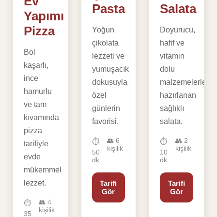
Ev
Pasta
Salata
Yapımı
Pizza
Yoğun
Doyurucu,
çikolata
hafif ve
Bol
lezzeti ve
vitamin
kaşarlı,
yumuşacık
dolu
ince
dokusuyla
malzemelerle
hamurlu
özel
hazırlanan
ve tam
günlerin
sağlıklı
kıvamında
favorisi.
salata.
pizza
👥 6
👥 2
⏱️
⏱️
tarifiyle
kişilik
kişilik
50
10
evde
dk
dk
mükemmel
lezzet.
Tarifi
Tarifi
Gör
Gör
👥 4
⏱️
kişilik
35